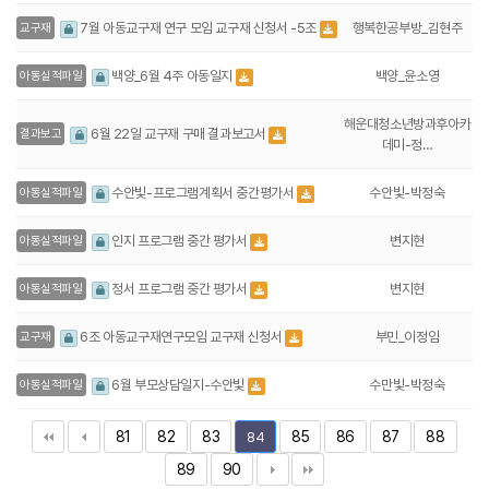
행복한공부방_김현주
7월 아동교구재 연구 모임 교구재 신청서 -5조
교구재
백양_윤소영
백양_6월 4주 아동일지
아동실적파일
해운대청소년방과후아카
6월 22일 교구재 구매 결과보고서
결과보고
데미-정…
수안빛-박정숙
수안빛-프로그램계획서 중간평가서
아동실적파일
변지현
인지 프로그램 중간 평가서
아동실적파일
변지현
정서 프로그램 중간 평가서
아동실적파일
부민_이정임
6조 아동교구재연구모임 교구재 신청서
교구재
수만빛-박정숙
6월 부모상담일지-수안빛
아동실적파일
81
82
83
85
86
87
88
84
89
90