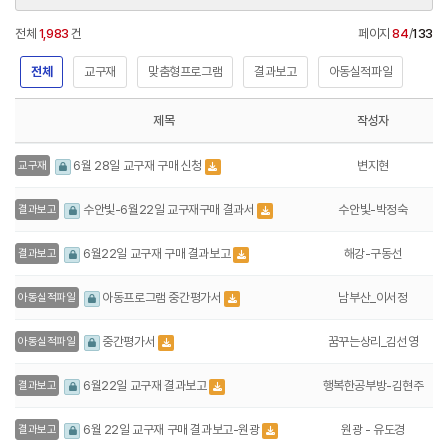
전체
1,983
건
페이지
84
/
133
전체
교구재
맞춤형프로그램
결과보고
아동실적파일
제목
작성자
변지현
6월 28일 교구재 구매 신청
교구재
수안빛-박정숙
수안빛-6월22일 교구재구매 결과서
결과보고
해강-구동선
6월22일 교구재 구매 결과보고
결과보고
남부산_이서정
아동프로그램 중간평가서
아동실적파일
꿈꾸는상리_김선영
중간평가서
아동실적파일
행복한공부방-김현주
6월22일 교구재 결과보고
결과보고
원광 - 유도경
6월 22일 교구재 구매 결과보고-원광
결과보고