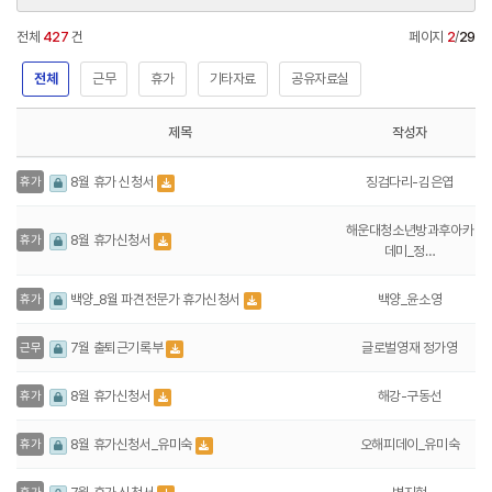
전체
427
건
페이지
2
/
29
전체
근무
휴가
기타자료
공유자료실
제목
작성자
징검다리-김은엽
8월 휴가 신청서
휴가
해운대청소년방과후아카
8월 휴가신청서
휴가
데미_정…
백양_윤소영
백양_8월 파견전문가 휴가신청서
휴가
글로벌영재 정가영
7월 출퇴근기록부
근무
해강-구동선
8월 휴가신청서
휴가
오해피데이_유미숙
8월 휴가신청서_유미숙
휴가