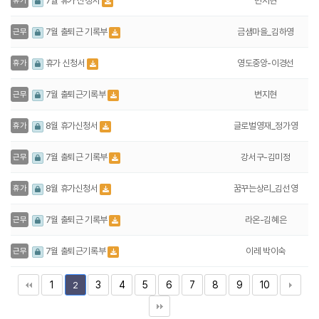
변지현
7월 휴가 신청서
휴가
금샘마을_김하영
7월 출퇴근 기록부
근무
영도중앙-이경선
휴가 신청서
휴가
변지현
7월 출퇴근기록부
근무
글로벌영재_정가영
8월 휴가신청서
휴가
강서구-김미정
7월 출퇴근 기록부
근무
꿈꾸는상리_김선영
8월 휴가신청서
휴가
라온-김혜은
7월 출퇴근 기록부
근무
이레 박이숙
7월 출퇴근기록부
근무
1
3
4
5
6
7
8
9
10
2