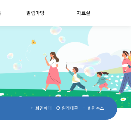
봄
알림마당
자료실
화면확대
원래대로
화면축소