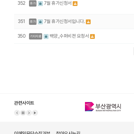
352
7월 휴가신청서
휴가
351
7월 휴가신청서입니다.
휴가
350
백양_수퍼비젼 요청서
기타자료
다음
맨끝
관련사이트
이메일무단수집거부
찾아오시는길