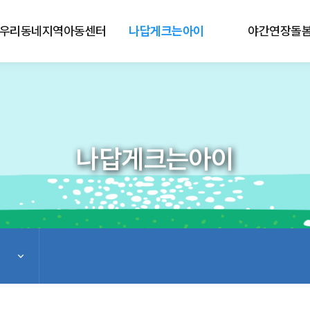
우리동네지역아동센터
나답게크는아이
야간연장돌
나답게크는아이