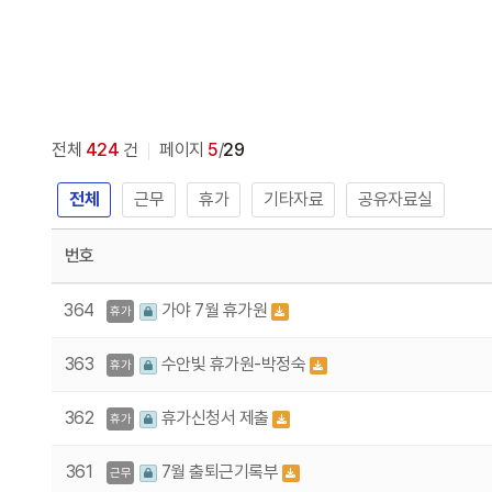
전체
424
건
페이지
5
/
29
전체
근무
휴가
기타자료
공유자료실
번호
364
가야 7월 휴가원
휴가
363
수안빛 휴가원-박정숙
휴가
362
휴가신청서 제출
휴가
361
7월 출퇴근기록부
근무