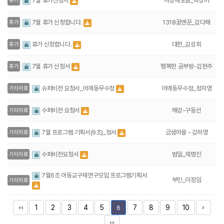
사상해오름_백상미
7월 휴가신청서
휴가
1318꿈앤꾼_김다해
7월 휴가 신청합니다.
휴가
대한_김성희
휴가 신청합니다.
휴가
행복한 공부방-김현주
7월 휴가 신청서
휴가
어깨동무수정_정자영
슈퍼비전 요청서_어깨동무수정
기타자료
해강-구동선
수퍼비전 요청서
기타자료
금샘마을 - 김하영
7월 프로그램 기획서(9조)_정서
기타자료
범일_제명진
수퍼비전요청서
기타자료
7월6조 아동교구재연구모임 프로그램기획서
부민_이정임
기타자료
1
2
3
4
5
7
8
9
10
6