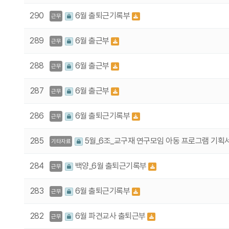
290
6월 출퇴근기록부
근무
289
6월 출근부
근무
288
6월 출근부
근무
287
6월 출근부
근무
286
6월 출퇴근기록부
근무
285
5월_6조_교구재 연구모임 아동 프로그램 기획
기타자료
284
백양_6월 출퇴근기록부
근무
283
6월 출퇴근기록부
근무
282
6월 파견교사 출퇴근부
근무