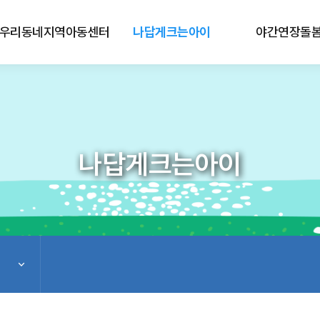
우리동네지역아동센터
나답게크는아이
야간연장돌
나답게크는아이