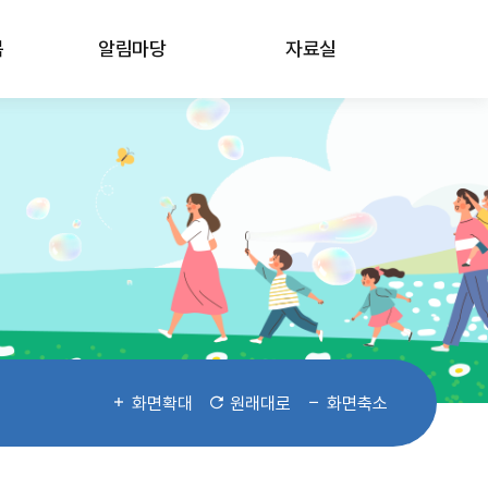
봄
알림마당
자료실
화면확대
원래대로
화면축소