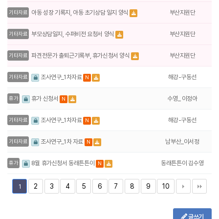
부산지원단
아동 성장 기록지, 아동 초기상담 일지 양식
기타자료
부산지원단
부모상담일지, 수퍼비전 요청서 양식
기타자료
부산지원단
파견전문가 출퇴근기록부, 휴가신청서 양식
기타자료
해강-구동선
조사연구_1차자료
기타자료
N
수영_ 이정아
휴가 신청서
휴가
N
해강-구동선
조사연구_1차자료
기타자료
N
남부산_이서정
조사연구_1차 자료
기타자료
N
동래튼튼이 김수영
8월 휴가신청서 동래튼튼이
휴가
N
2
3
4
5
6
7
8
9
10
1
글쓰기