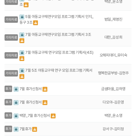
백양_윤소영
기타자료
조
5월 아동교구재연구모임 프로그램 기획서 인지_
범일_제명진
기타자료
동구 3조
7월 아동교구재연구모임 프로그램 기획서 3조
대한_김성희
기타자료
7월 아동교구재 연구모임 프로그램 기획서(4조)
오해피데이_유미숙
기타자료
7월 5조 아동교구재 연구 모임 프로그램 기획서
행복한공부방-김현주
기타자료
금샘마을_김하영
7월 휴가신청서
휴가
다모아-김은영
7월 휴가신청서
휴가
백양_윤소영
백양_7월 휴가신청서
휴가
강서구-김미정
7월휴가
휴가