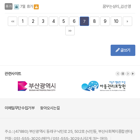
꿈꾸는상리_김선영
7월 휴가
휴가
1
2
3
4
5
6
8
9
10
7
글쓰기
관련사이트
이메일무단수집거부
찾아오시는길
주소 : (47880) 부산광역시 동래구 낙민로 25, 502호 (낙민동, 부산사회복지종합센터)
전화 : 051-555-3020 (메인) / 051-555-3029 (나답게 크는 아이)