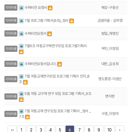
해강-구동선
수퍼비전 요청서
기타자료
금샘마을 - 김하영
7월 프로그램 기획서(9조)_정서
기타자료
범일_제명진
수퍼비전요청서
기타자료
7월6조 아동교구재연구모임 프로그램기획서
부민_이정임
기타자료
대한_김성희
수퍼비전요청서입니다.
기타자료
7월 아동교재연구모임 프로그램 기획서 인지_8
영도중앙-이경선
기타자료
조
5월 아동 교구재 연구 모임 프로그램 기획서_9조
변지현
기타자료
7월 아동교재 연구모임 프로그램 기획서 _정서 _
수영_이정아
기타자료
7조
1
2
3
4
5
7
8
9
10
6