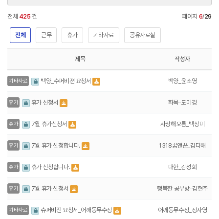
전체
425
건
페이지
6
/
29
전체
근무
휴가
기타자료
공유자료실
제목
작성자
백양_윤소영
백양_수퍼비젼 요청서
기타자료
화목-도미경
휴가 신청서
휴가
사상해오름_백상미
7월 휴가신청서
휴가
1318꿈앤꾼_김다해
7월 휴가 신청합니다.
휴가
대한_김성희
휴가 신청합니다.
휴가
행복한 공부방-김현주
7월 휴가 신청서
휴가
어깨동무수정_정자영
슈퍼비전 요청서_어깨동무수정
기타자료