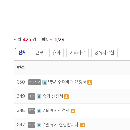
전체
425
건
페이지
6
/
29
전체
근무
휴가
기타자료
공유자료실
번호
350
백양_수퍼비젼 요청서
기타자료
349
휴가 신청서
휴가
348
7월 휴가신청서
휴가
347
7월 휴가 신청합니다.
휴가