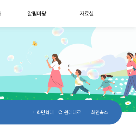
봄
알림마당
자료실
화면확대
원래대로
화면축소