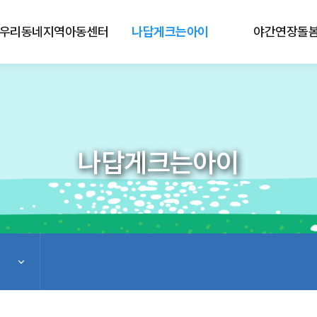
우리동네지역아동센터
나답게크는아이
야간연장돌
나답게크는아이