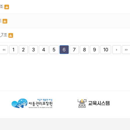
8조
조
_7조
1
2
3
4
5
7
8
9
10
6