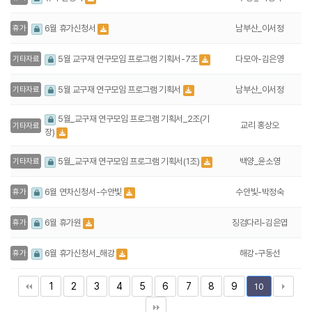
남부산_이서정
6월 휴가신청서
휴가
다모아-김은영
5월 교구재 연구모임 프로그램 기획서-7조
기타자료
남부산_이서정
5월 교구재 연구모임 프로그램 기획서
기타자료
5월_교구재 연구모임 프로그램 기획서_2조(기
교리 홍상오
기타자료
장)
백양_윤소영
5월_교구재 연구모임 프로그램 기획서(1조)
기타자료
수안빛-박정숙
6월 연차신청서-수안빛
휴가
징검다리-김은엽
6월 휴가원
휴가
해강-구동선
6월 휴가신청서_해강
휴가
1
2
3
4
5
6
7
8
9
10