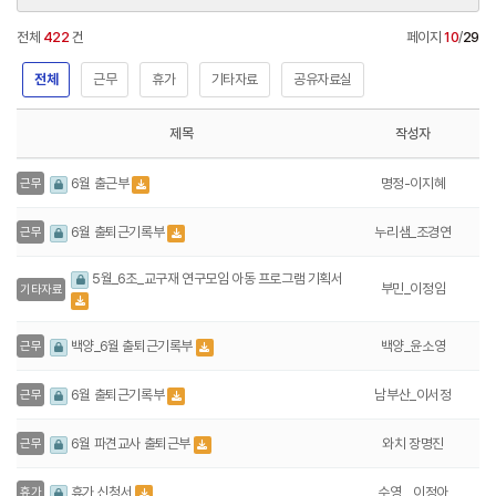
전체
422
건
페이지
10
/
29
전체
근무
휴가
기타자료
공유자료실
제목
작성자
명정-이지혜
6월 출근부
근무
누리샘_조경연
6월 출퇴근기록부
근무
5월_6조_교구재 연구모임 아동 프로그램 기획서
부민_이정임
기타자료
백양_윤소영
백양_6월 출퇴근기록부
근무
남부산_이서정
6월 출퇴근기록부
근무
와치 장명진
6월 파견교사 출퇴근부
근무
수영 _ 이정아
휴가 신청서
휴가