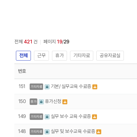
전체
421
건
페이지
19
/
29
전체
근무
휴가
기타자료
공유자료실
번호
151
기본/ 실무교육 수료증
기타자료
150
휴가신청
휴가
149
실무 보수 교육 수료증
기타자료
148
실무 및 보수교육 수료증
기타자료