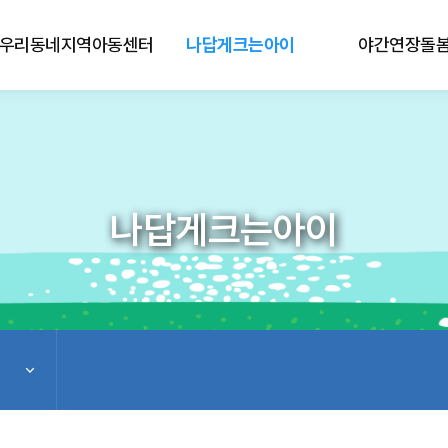
우리동네지역아동센터
나답게크는아이
야간연장돌
나답게크는아이