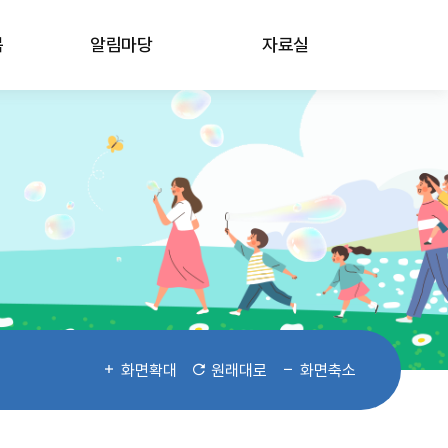
봄
알림마당
자료실
화면확대
원래대로
화면축소