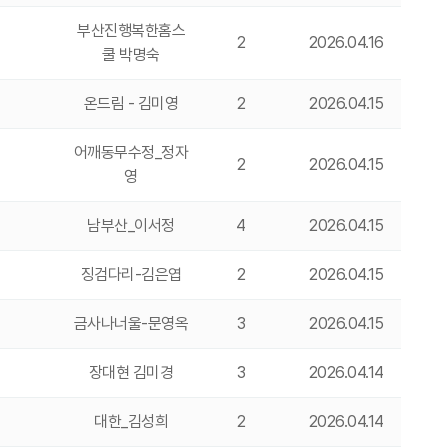
부산진행복한홈스
2
2026.04.16
쿨 박명숙
온드림 - 김미영
2
2026.04.15
어깨동무수정_정자
2
2026.04.15
영
남부산_이서정
4
2026.04.15
징검다리-김은엽
2
2026.04.15
금사나너울-문영옥
3
2026.04.15
장대현 김미경
3
2026.04.14
대한_김성희
2
2026.04.14