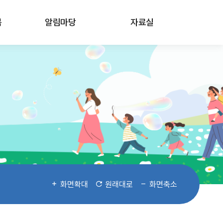
봄
알림마당
자료실
화면확대
원래대로
화면축소