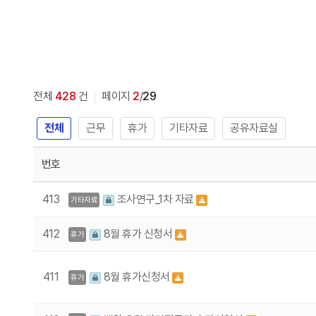
전체
428
건
페이지
2
/
29
전체
근무
휴가
기타자료
공유자료실
번호
413
조사연구_1차 자료
기타자료
412
8월 휴가 신청서
휴가
411
8월 휴가신청서
휴가