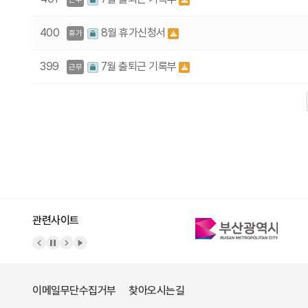
400
8월 휴가신청서
휴가
399
7월 출퇴근 기록부
근무
다음
맨끝
관련사이트
이메일무단수집거부
찾아오시는길