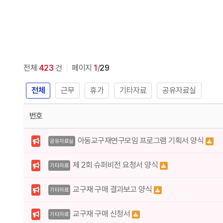
전체
423
건
페이지
1
/
29
전체
근무
휴가
기타자료
공유자료실
번호
아동교구재연구모임 프로그램 기획서 양식
공유자료실
제 2회 슈퍼비전 요청서 양식
기타자료
교구재 구매 결과보고 양식
기타자료
교구재 구매 신청서
기타자료