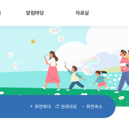
봄
알림마당
자료실
화면확대
원래대로
화면축소