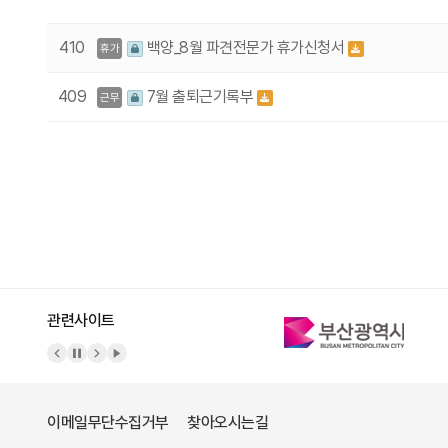
410
백양_8월 파견전문가 휴가신청서
휴가
409
7월 출퇴근기록부
근무
다음
맨끝
관련사이트
이메일무단수집거부
찾아오시는길