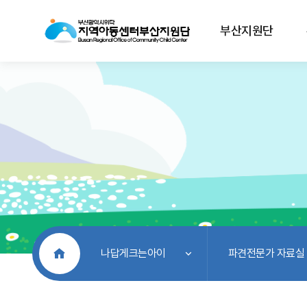
부산지원단
처음으로
나답게크는아이
파견전문가 자료실