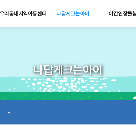
우리동네지역아동센터
나답게크는아이
야간연장돌
나답게크는아이