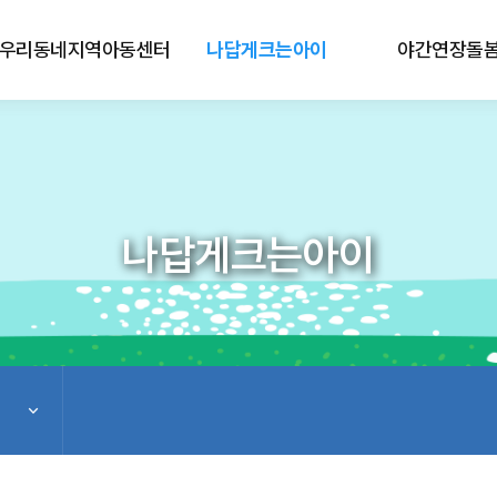
우리동네지역아동센터
나답게크는아이
야간연장돌
나답게크는아이