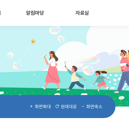
봄
알림마당
자료실
화면확대
원래대로
화면축소