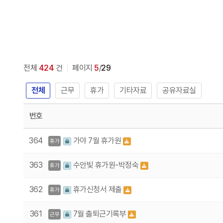
전체
424
건
페이지
5
/
29
전체
근무
휴가
기타자료
공유자료실
번호
364
가야 7월 휴가원
휴가
363
수안빛 휴가원-박정숙
휴가
362
휴가신청서 제출
휴가
361
7월 출퇴근기록부
근무