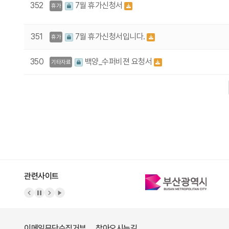
352
7월 휴가신청서
휴가
351
7월 휴가신청서입니다.
휴가
350
백양_수퍼비젼 요청서
기타자료
다음
맨끝
관련사이트
이메일무단수집거부
찾아오시는길