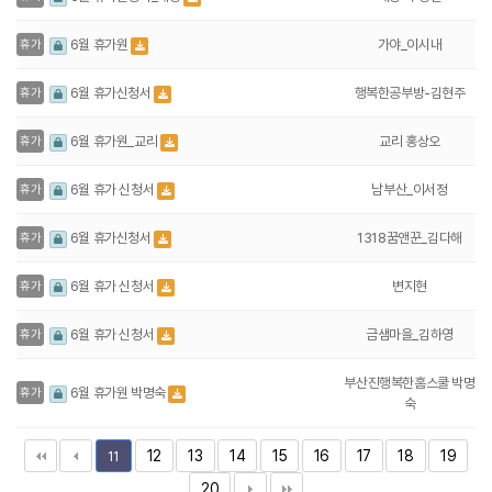
가야_이시내
6월 휴가원
휴가
행복한공부방-김현주
6월 휴가신청서
휴가
교리 홍상오
6월 휴가원_교리
휴가
남부산_이서정
6월 휴가 신청서
휴가
1318꿈앤꾼_김다해
6월 휴가신청서
휴가
변지현
6월 휴가 신청서
휴가
금샘마을_김하영
6월 휴가 신청서
휴가
부산진행복한홈스쿨 박명
6월 휴가원 박명숙
휴가
숙
12
13
14
15
16
17
18
19
11
20