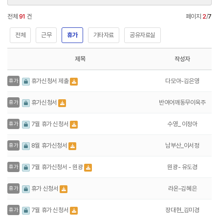
전체
91
건
페이지
2
/
7
전체
근무
휴가
기타자료
공유자료실
제목
작성자
다모아-김은영
휴가신청서 제출
휴가
반여어깨동무이옥주
휴가신청서
휴가
수영_ 이정아
7월 휴가 신청서
휴가
남부산_이서정
8월 휴가신청서
휴가
원광- 유도경
7월 휴가신청서 - 원광
휴가
라온-김혜은
휴가 신청서
휴가
장대현_김미경
7월 휴가 신청서
휴가