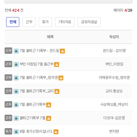
전체
424
건
페이지
4
/
29
전체
근무
휴가
기타자료
공유자료실
제목
작성자
온드림 - 김미영
7월 출퇴근 기록부 - 온드림
근무
부민_이정임
부민 이정임 7월 출근부
근무
어깨동무수정_정자영
7월 출퇴근 기록부_정자영
근무
교리 홍상오
7월 출퇴근기록부_교리
근무
사상해오름_백상미
7월 출퇴근기록부
근무
다모아-김은영
출퇴근기록부 7월
근무
변지현
8월 휴가신청서입니다.
휴가