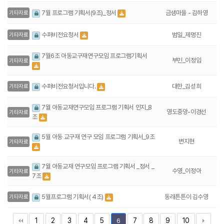
금샘마을 - 김하영
7월 프로그램 기획서(9조)_정서
기타자료
범일_제명진
수퍼비전요청서
기타자료
7월6조 아동교구재연구모임 프로그램기획서
부민_이정임
기타자료
대한_김성희
수퍼비전요청서입니다.
기타자료
7월 아동교재연구모임 프로그램 기획서 인지_8
영도중앙-이경선
기타자료
조
5월 아동 교구재 연구 모임 프로그램 기획서_9조
변지현
기타자료
7월 아동교재 연구모임 프로그램 기획서 _정서 _
수영_이정아
기타자료
7조
동래튼튼이 김수영
5월프로그램 기획서( 4조)
기타자료
1
2
3
4
5
7
8
9
10
6