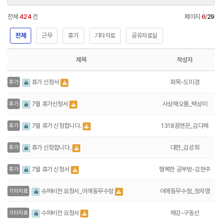
전체
424
건
페이지
6
/
29
전체
근무
휴가
기타자료
공유자료실
제목
작성자
화목-도미경
휴가 신청서
휴가
사상해오름_백상미
7월 휴가신청서
휴가
1318꿈앤꾼_김다해
7월 휴가 신청합니다.
휴가
대한_김성희
휴가 신청합니다.
휴가
행복한 공부방-김현주
7월 휴가 신청서
휴가
어깨동무수정_정자영
슈퍼비전 요청서_어깨동무수정
기타자료
해강-구동선
수퍼비전 요청서
기타자료