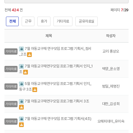
전체
424
건
페이지
7
/
29
전체
근무
휴가
기타자료
공유자료실
제목
작성자
7월 아동교구재 연구모임 프로그램 기획서_정서
교리 홍상오
기타자료
_2조
7월 아동교구재연구모임 프로그램 기획서 인지_1
백양_윤소영
기타자료
조
5월 아동교구재연구모임 프로그램 기획서 인지_
범일_제명진
기타자료
동구 3조
7월 아동교구재연구모임 프로그램 기획서 3조
대한_김성희
기타자료
7월 아동교구재 연구모임 프로그램 기획서(4조)
오해피데이_유미숙
기타자료