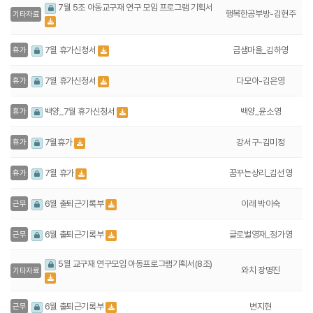
7월 5조 아동교구재 연구 모임 프로그램 기획서
행복한공부방-김현주
기타자료
금샘마을_김하영
7월 휴가신청서
휴가
다모아-김은영
7월 휴가신청서
휴가
백양_윤소영
백양_7월 휴가신청서
휴가
강서구-김미정
7월휴가
휴가
꿈꾸는상리_김선영
7월 휴가
휴가
이레 박이숙
6월 출퇴근기록부
근무
글로벌영재_정가영
6월 출퇴근기록부
근무
5월 교구재 연구모임 아동프로그램기획서(8조)
와치 장명진
기타자료
변지현
6월 출퇴근기록부
근무