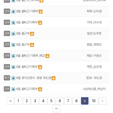
오해피데이_유미숙
6월 출근부_유미숙
근무
화목-도미경
6월 출퇴근 기록부
근무
가야_이시내
6월 출퇴근기록부
근무
범천 김주영
6월 출근부
근무
범일_제명진
6월 출근부
근무
해강-구동선
6월 출퇴근 기록부_해강
근무
푸른_김은영
6월 출퇴근기록부
근무
원광 -유도경
6월 휴가신청서 -원광 유도경
휴가
사상해오름_백상미
6월 출퇴근기록부
근무
1
2
3
4
5
6
7
8
10
9