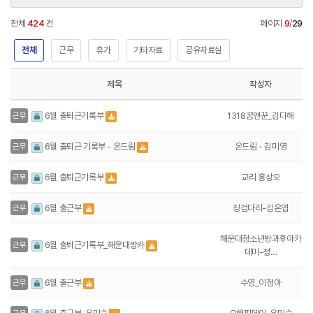
전체
424
건
페이지
9
/
29
전체
근무
휴가
기타자료
공유자료실
제목
작성자
1318꿈앤꾼_김다해
6월 출퇴근기록부
근무
온드림 - 김미영
6월 출퇴근 기록부 - 온드림
근무
교리 홍상오
6월 출퇴근기록부
근무
징검다리-김은엽
6월 출근부
근무
해운대청소년방과후아카
6월 출퇴근기록부_해운대방카
근무
데미-정…
수영_이정아
6월 출근부
근무