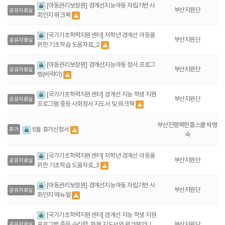
[아동권리보장원] 경계선지능아동 자립기반 사
부산지원단
공유자료실
회인지 워크북
[국가기초학력지원센터] 저학년 경계선 아동을
부산지원단
공유자료실
위한 기초학습 도움자료_2
[아동권리보장원] 경계선지능아동 정서 프로그
부산지원단
공유자료실
램(버럭이)
[국가기초학력지원센터] 경계선 지능 학생 지원
부산지원단
공유자료실
프로그램 중등 사회정서 지도서 및 워크북
부산진행복한홈스쿨 박명
5월 휴가신청서
휴가
숙
[국가기초학력지원센터] 저학년 경계선 아동을
부산지원단
공유자료실
위한 기초학습 도움자료_3
[아동권리보장원] 경계선지능아동 자립기반 사
부산지원단
공유자료실
회인지 매뉴얼
[국가기초학력지원센터] 경계선 지능 학생 지원
프로그램 중등 수리력_화폐 지도서와 워크북입니
부산지원단
공유자료실