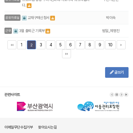
다.
박이숙
교재구매신청서
공유자료실
범일_제명진
3월 출퇴근 기록부
근무
1
3
4
5
6
7
8
9
10
2
글쓰기
관련사이트
이메일무단수집거부
찾아오시는길