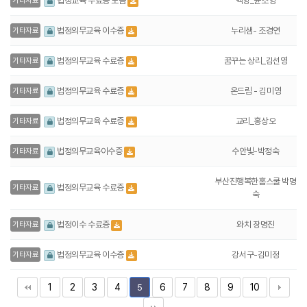
백양_윤소영
법정교육 수료증 모음
기타자료
누리샘- 조경연
법정의무교육 이수증
기타자료
꿈꾸는 상리_김선영
법정의무교육 수료증
기타자료
온드림 - 김미영
법정의무교육 수료증
기타자료
교리_홍상오
법정의무교육 수료증
기타자료
수안빛-박정숙
법정의무교육이수증
기타자료
부산진행복한홈스쿨 박명
법정의무교육 수료증
기타자료
숙
와치 장명진
법정이수 수료증
기타자료
강서구-김미정
법정의무교육 이수증
기타자료
1
2
3
4
6
7
8
9
10
5