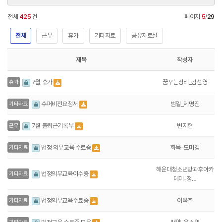
전체
425
건
페이지
5
/
29
전체
근무
휴가
기타자료
공유자료실
제목
작성자
꿈꾸는상리_김선영
7월 휴가
휴가
범일_제명진
수퍼비전요청서
기타자료
변지현
7월 출퇴근기록부
근무
화목-도미경
법정 의무교육 수료증
기타자료
해운대청소년방과후아카
법정의무교육이수증
기타자료
데미-정…
이옥주
법정의무교육수료증
기타자료