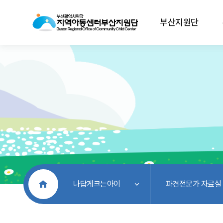
부산지원단
처음으로
나답게크는아이
파견전문가 자료실