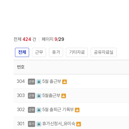
전체
424
건
페이지
9
/
29
전체
근무
휴가
기타자료
공유자료실
번호
304
5월 출근부
근무
303
5월출근부
근무
302
5월 출퇴근 기록부
근무
301
휴가신청서_유미숙
휴가