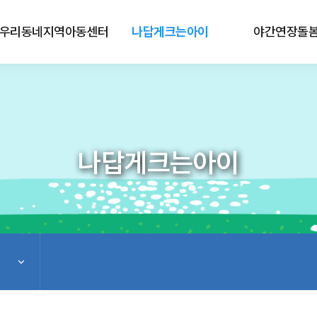
우리동네지역아동센터
나답게크는아이
야간연장돌
나답게크는아이