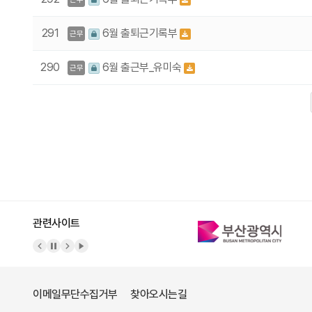
291
6월 출퇴근기록부
근무
290
6월 출근부_유미숙
근무
다음
맨끝
관련사이트
이메일무단수집거부
찾아오시는길