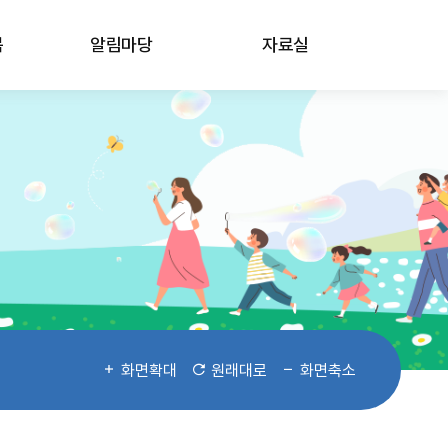
봄
알림마당
자료실
화면확대
원래대로
화면축소