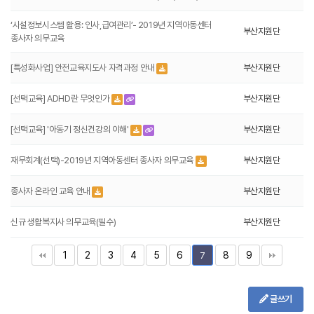
‘시설정보시스템 활용: 인사,급여관리’- 2019년 지역아동센터
부산지원단
종사자 의무교육
[특성화사업] 안전교육지도사 자격과정 안내
부산지원단
[선택교육] ADHD란 무엇인가
부산지원단
[선택교육] '아동기 정신건강의 이해'
부산지원단
재무회계(선택)-2019년 지역아동센터 종사자 의무교육
부산지원단
종사자 온라인 교육 안내
부산지원단
신규 생활복지사 의무교육(필수)
부산지원단
1
2
3
4
5
6
8
9
7
글쓰기