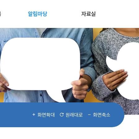
봄
알림마당
자료실
화면확대
원래대로
화면축소