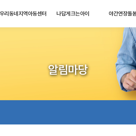
우리동네지역아동센터
나답게크는아이
야간연장돌
알림마당