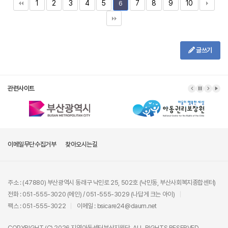
1
2
3
4
5
7
8
9
10
6
글쓰기
관련사이트
이메일무단수집거부
찾아오시는길
주소 : (47880) 부산광역시 동래구 낙민로 25, 502호 (낙민동, 부산사회복지종합센터)
전화 : 051-555-3020 (메인) / 051-555-3029 (나답게 크는 아이)
팩스 : 051-555-3022
이메일 : bsicare24@daum.net
COPYRIGHT (C) 2026 지역아동센터부산지원단. ALL RIGHTS RESERVED.