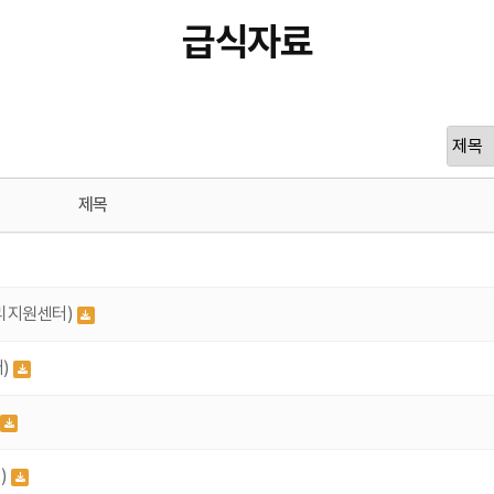
급식자료
제목
리지원센터)
터)
)