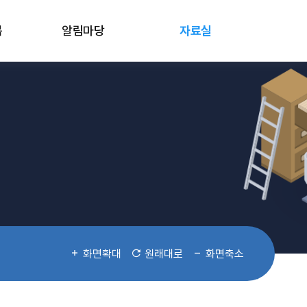
봄
알림마당
자료실
화면확대
원래대로
화면축소