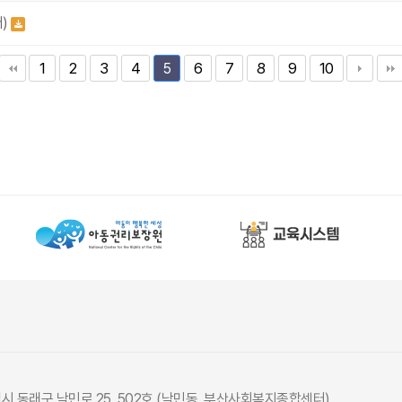
터)
1
2
3
4
6
7
8
9
10
5
광역시 동래구 낙민로 25, 502호 (낙민동, 부산사회복지종합센터)