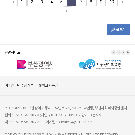
1
2
3
4
5
7
8
9
10
6
글쓰기
관련사이트
이메일무단수집거부
찾아오시는길
주소 : (47880) 부산광역시 동래구 낙민로 25, 502호 (낙민동, 부산사회복지종합센터)
전화 : 051-555-3020 (메인) / 051-555-3029 (나답게 크는 아이)
팩스 : 051-555-3022
이메일 : bsicare24@daum.net
COPYRIGHT (C) 2026 지역아동센터부산지원단. ALL RIGHTS RESERVED.