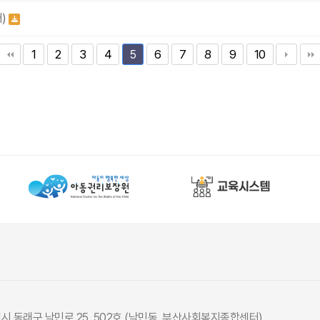
터)
1
2
3
4
6
7
8
9
10
5
광역시 동래구 낙민로 25, 502호 (낙민동, 부산사회복지종합센터)