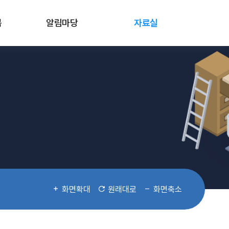
봄
알림마당
자료실
화면확대
원래대로
화면축소