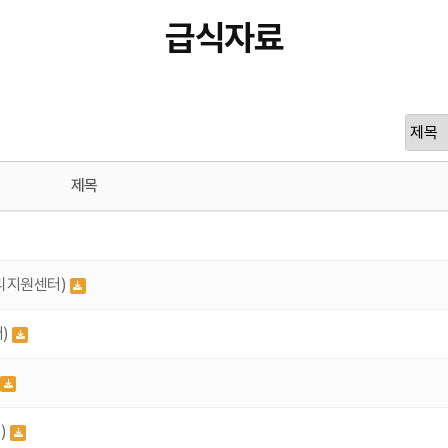
급식자료
제목
리지원센터)
터)
)