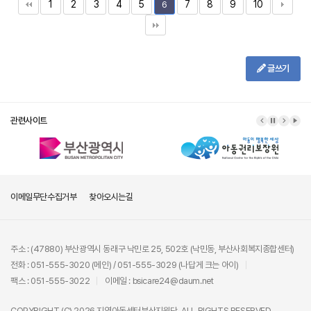
1
2
3
4
5
7
8
9
10
6
글쓰기
관련사이트
이메일무단수집거부
찾아오시는길
주소 : (47880) 부산광역시 동래구 낙민로 25, 502호 (낙민동, 부산사회복지종합센터)
전화 : 051-555-3020 (메인) / 051-555-3029 (나답게 크는 아이)
팩스 : 051-555-3022
이메일 : bsicare24@daum.net
COPYRIGHT (C) 2026 지역아동센터부산지원단. ALL RIGHTS RESERVED.