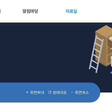
봄
알림마당
자료실
화면확대
원래대로
화면축소