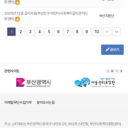
원센터)
2025년 12월 급식자료(부산진구 어린이·사회복지급식관리지
부산지원단
원센터)
2
3
4
5
6
7
8
9
10
1
글쓰기
관련사이트
이메일무단수집거부
찾아오시는길
주소 : (47880) 부산광역시 동래구 낙민로 25, 502호 (낙민동, 부산사회복지종합센터)