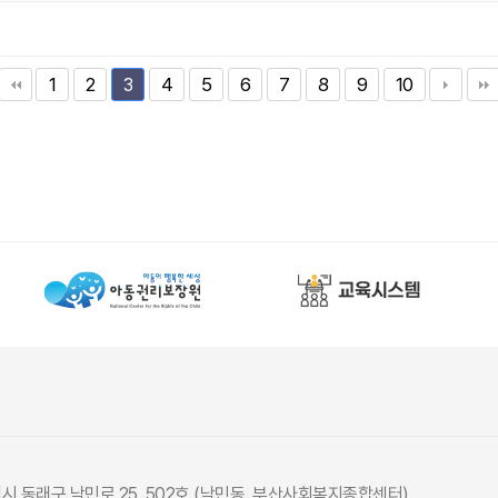
1
2
4
5
6
7
8
9
10
3
광역시 동래구 낙민로 25, 502호 (낙민동, 부산사회복지종합센터)