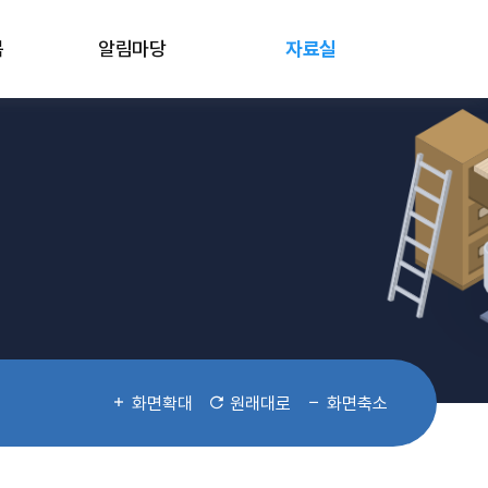
봄
알림마당
자료실
화면확대
원래대로
화면축소