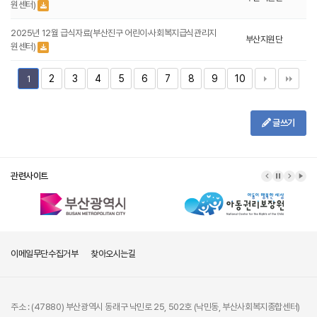
원센터)
2025년 12월 급식자료(부산진구 어린이·사회복지급식관리지
부산지원단
원센터)
2
3
4
5
6
7
8
9
10
1
글쓰기
관련사이트
이메일무단수집거부
찾아오시는길
주소 : (47880) 부산광역시 동래구 낙민로 25, 502호 (낙민동, 부산사회복지종합센터)