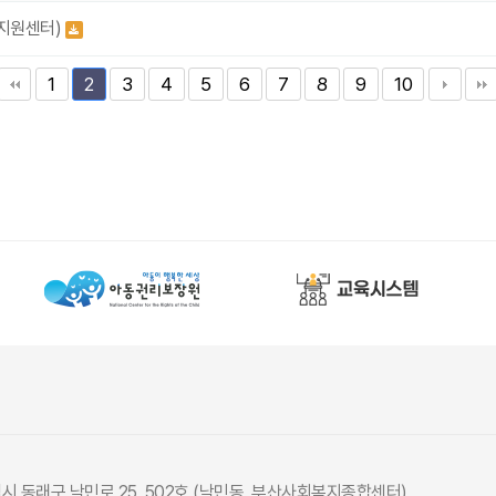
리지원센터)
1
3
4
5
6
7
8
9
10
2
광역시 동래구 낙민로 25, 502호 (낙민동, 부산사회복지종합센터)