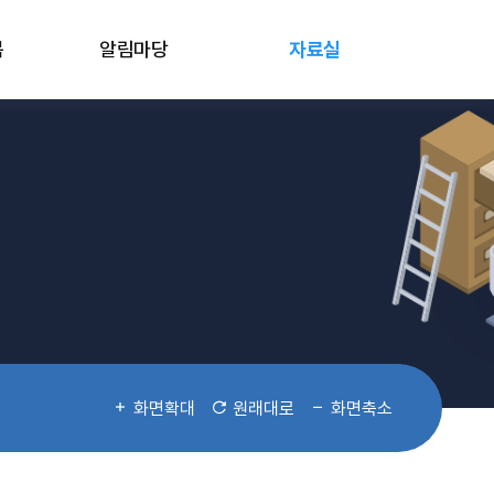
봄
알림마당
자료실
화면확대
원래대로
화면축소