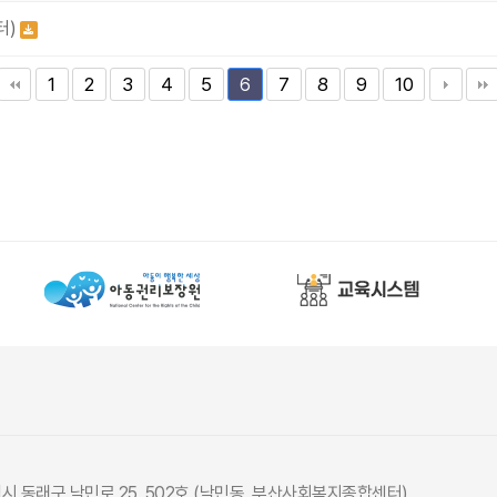
터)
1
2
3
4
5
7
8
9
10
6
광역시 동래구 낙민로 25, 502호 (낙민동, 부산사회복지종합센터)