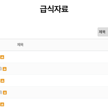
급식자료
제목
)
)
)
터)
)