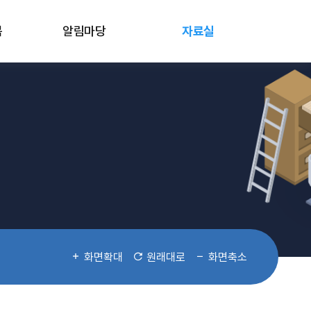
봄
알림마당
자료실
화면확대
원래대로
화면축소