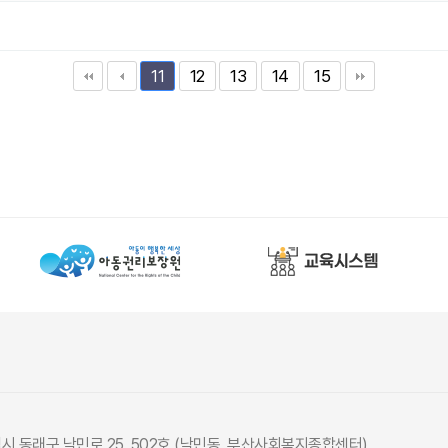
12
13
14
15
11
광역시 동래구 낙민로 25, 502호 (낙민동, 부산사회복지종합센터)