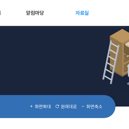
봄
알림마당
자료실
화면확대
원래대로
화면축소