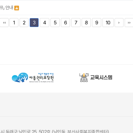
!」 안내
1
2
4
5
6
7
8
9
10
3
광역시 동래구 낙민로 25, 502호 (낙민동, 부산사회복지종합센터)