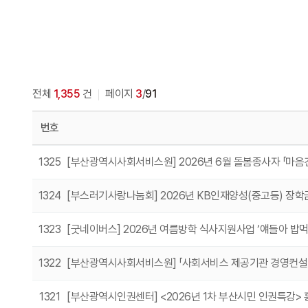
전체
1,355
건
페이지
3
/
91
번호
1325
[부산광역시사회서비스원] 2026년 6월 돌봄종사자 「마음
1324
[부스러기사랑나눔회] 2026년 KB인재양성(중고등) 장학
1323
[굿네이버스] 2026년 여름방학 식사지원사업 ‘얘들아 밥먹
1322
[부산광역시사회서비스원] 「사회서비스 제공기관 경영컨설팅
1321
[부산광역시인권센터] <2026년 1차 부산시민 인권특강> 