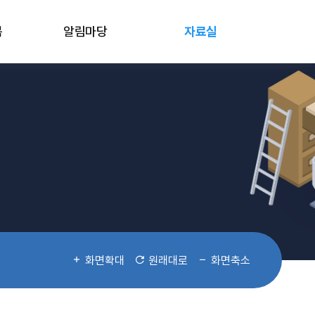
봄
알림마당
자료실
화면확대
원래대로
화면축소