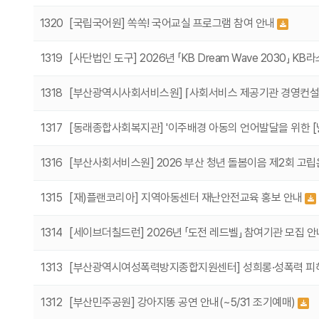
1320
[국립국어원] 쏙쏙! 국어교실 프로그램 참여 안내
1319
[사단법인 도구] 2026년 「KB Dream Wave 2030」 
1318
[부산광역시사회서비스원] ⌈사회서비스 제공기관 경영컨설팅⌋
1317
[동래종합사회복지관] '이주배경 아동의 언어발달을 위한 [
1316
[부산사회서비스원] 2026 부산 청년 돌봄이음 제2회 고
1315
[재)플랜코리아] 지역아동센터 재난안전교육 홍보 안내
1314
[세이브더칠드런] 2026년 「도전 레드벨」 참여기관 모집 
1313
[부산광역시여성폭력방지종합지원센터] 성희롱·성폭력 피해
1312
[부산민주공원] 강아지똥 공연 안내(~5/31 조기예매)