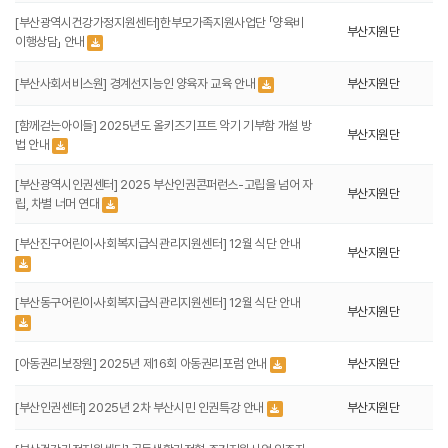
[부산광역시건강가정지원센터]한부모가족지원사업단 「양육비
부산지원단
이행상담」 안내
[부산사회서비스원] 경계선지능인 양육자 교육 안내
부산지원단
[함께걷는아이들] 2025년도 올키즈기프트 악기 기부함 개설 방
부산지원단
법 안내
[부산광역시인권센터] 2025 부산인권콘퍼런스-고립을 넘어 자
부산지원단
립, 차별 너머 연대
[부산진구어린이·사회복지급식관리지원센터] 12월 식단 안내
부산지원단
[부산동구어린이·사회복지급식관리지원센터] 12월 식단 안내
부산지원단
[아동권리보장원] 2025년 제16회 아동권리포럼 안내
부산지원단
[부산인권센터] 2025년 2차 부산시민 인권특강 안내
부산지원단