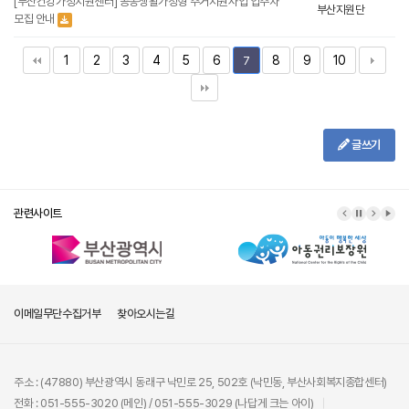
[부산건강가정지원센터] 공동생활가정형 주거지원사업 입주자
부산지원단
모집 안내
1
2
3
4
5
6
8
9
10
7
글쓰기
관련사이트
이메일무단수집거부
찾아오시는길
주소 : (47880) 부산광역시 동래구 낙민로 25, 502호 (낙민동, 부산사회복지종합센터)
전화 : 051-555-3020 (메인) / 051-555-3029 (나답게 크는 아이)