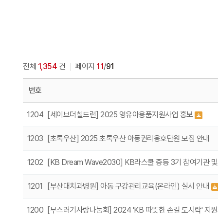
전체
1,354
건
페이지
11
/
91
번호
1204
[세이브더칠드런] 2025 영유아용품지원사업 홍보
1203
[초록우산] 2025 초록우산 아동권리옹호단원 모집 안내
1202
[KB Dream Wave2030] KB라스쿨 중등 3기 참여기관 및 
1201
[부산대치과병원] 아동 구강관리교육(온라인) 실시 안내
1200
[부스러기사랑나눔회] 2024 'KB 따뜻한 손길 도시락' 