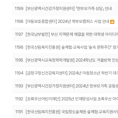
1199
[부산광역시건강가정지원센터] 「한부모가족 상담」 안내
1198
[아동보호종합센터] 2024년 학부모캠퍼스 사업 안내
1197
[한국남부발전] 부산 지역문제 해결을 위한 대학생 아이디
1196
[한국산림복지진흥원] 숲체험·교육사업 '숲속 문화주간' 참
1195
[부산광역시교육청학력개발원] 2024학년도 겨울방학 인성
1194
[금정구정신건강복지센터] 2024년 아동청소년 하반기 대국
1193
[부산광역시건강가정지원센터] 2024년 한부모가족 공동
1192
[초록우산어린이재단] 2025년 인재양성사업 초록우산 아
1191
[한국산림복지진흥원] 국립청도숲체원 숲체험·교육지원사업 