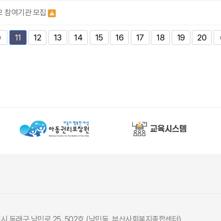
공모 참여기관 모집
12
13
14
15
16
17
18
19
20
11
광역시 동래구 낙민로 25, 502호 (낙민동, 부산사회복지종합센터)