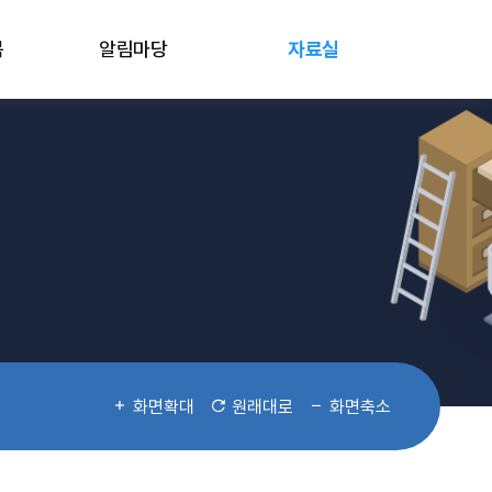
봄
알림마당
자료실
화면확대
원래대로
화면축소