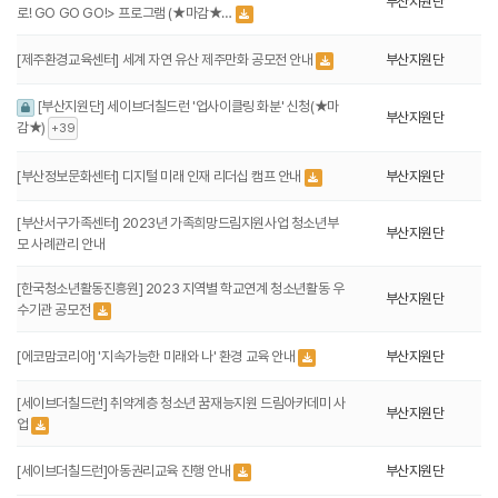
부산지원단
로! GO GO GO!> 프로그램 (★마감★…
[제주환경교육센터] 세계 자연 유산 제주만화 공모전 안내
부산지원단
[부산지원단] 세이브더칠드런 '업사이클링 화분' 신청(★마
부산지원단
감★)
+39
[부산정보문화센터] 디지털 미래 인재 리더십 캠프 안내
부산지원단
[부산서구가족센터] 2023년 가족희망드림지원사업 청소년부
부산지원단
모 사례관리 안내
[한국청소년활동진흥원] 2023 지역별 학교연계 청소년활동 우
부산지원단
수기관 공모전
[에코맘코리아] '지속가능한 미래와 나' 환경 교육 안내
부산지원단
[세이브더칠드런] 취약계층 청소년 꿈재능지원 드림아카데미 사
부산지원단
업
[세이브더칠드런]아동권리교육 진행 안내
부산지원단