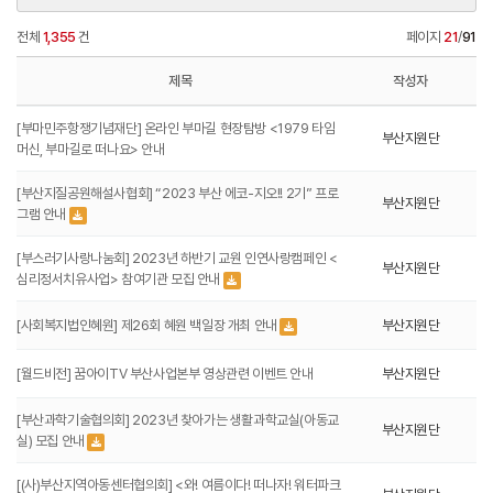
전체
1,355
건
페이지
21
/
91
제목
작성자
[부마민주항쟁기념재단] 온라인 부마길 현장탐방 <1979 타임
부산지원단
머신, 부마길로 떠나요> 안내
[부산지질공원해설사협회] “2023 부산 에코-지오!! 2기” 프로
부산지원단
그램 안내
[부스러기사랑나눔회] 2023년 하반기 교원 인연사랑캠페인 <
부산지원단
심리정서치유사업> 참여기관 모집 안내
[사회복지법인혜원] 제26회 혜원 백일장 개최 안내
부산지원단
[월드비전] 꿈아이TV 부산사업본부 영상관련 이벤트 안내
부산지원단
[부산과학기술협의회] 2023년 찾아가는 생활과학교실(아동교
부산지원단
실) 모집 안내
[(사)부산지역아동센터협의회] <와! 여름이다! 떠나자! 워터파크