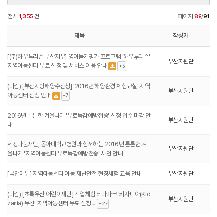
전체
1,355
건
페이지
89
/
91
제목
작성자
[(주)하우투리슨 부산지부] 영어듣기평가 프로그램 '하우투리슨'
부산지원단
지역아동센터 무료 신청 및 서비스 이용 안내
+5
(마감) [부산지방해양수산청] '2016년 해양환경 체험교실' 지역
부산지원단
아동센터 신청 안내
+7
2016년 튼튼한 겨울나기 '무료독감예방접종' 신청 접수 마감 안
부산지원단
내
세정나눔재단, 동아대학교병원과 함께하는 2016년 튼튼한 겨
부산지원단
울나기 '지역아동센터 무료독감예방접종' 사전 안내
[국안에듀] 지역아동센터 아동 재난안전 현장체험 교육 안내
부산지원단
(마감) [초록우산 어린이재단] 직업체험 테마파크 '키자니아(Kid
부산지원단
zania) 부산' 지역아동센터 무료 신청…
+27