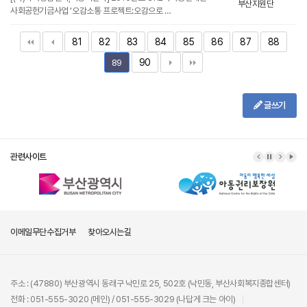
부산지원단
사회공헌기금사업 '오감소통 프로젝트:오감으로 …
81
82
83
84
85
86
87
88
90
89
글쓰기
관련사이트
이메일무단수집거부
찾아오시는길
주소 : (47880) 부산광역시 동래구 낙민로 25, 502호 (낙민동, 부산사회복지종합센터)
전화 : 051-555-3020 (메인) / 051-555-3029 (나답게 크는 아이)