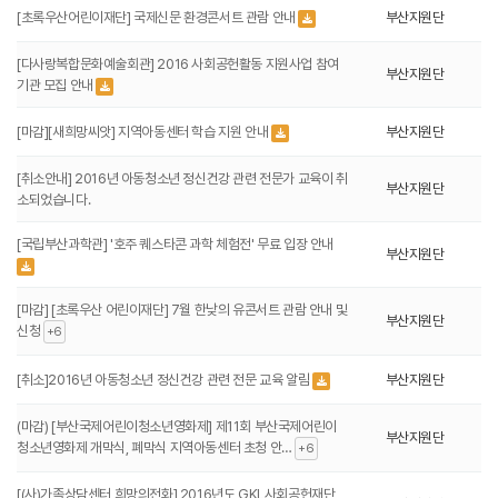
[초록우산어린이재단] 국제신문 환경콘서트 관람 안내
부산지원단
[다사랑복합문화예술회관] 2016 사회공헌활동 지원사업 참여
부산지원단
기관 모집 안내
[마감][새희망씨앗] 지역아동센터 학습 지원 안내
부산지원단
[취소안내] 2016년 아동청소년 정신건강 관련 전문가 교육이 취
부산지원단
소되었습니다.
[국립부산과학관] '호주 퀘스타콘 과학 체험전' 무료 입장 안내
부산지원단
[마감] [초록우산 어린이재단] 7월 한낮의 유콘서트 관람 안내 및
부산지원단
신청
+6
[취소]2016년 아동청소년 정신건강 관련 전문 교육 알림
부산지원단
(마감) [부산국제어린이청소년영화제] 제11회 부산국제어린이
부산지원단
청소년영화제 개막식, 폐막식 지역아동센터 초청 안…
+6
[(사)가족상담센터,희망의전화] 2016년도 GKL사회공헌재단