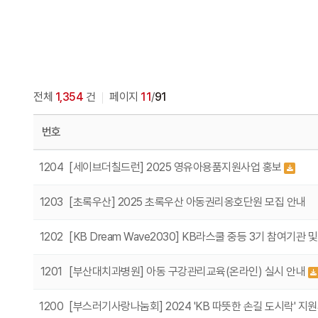
전체
1,354
건
페이지
11
/
91
번호
1204
[세이브더칠드런] 2025 영유아용품지원사업 홍보
1203
[초록우산] 2025 초록우산 아동권리옹호단원 모집 안내
1202
[KB Dream Wave2030] KB라스쿨 중등 3기 참여기관 및 
1201
[부산대치과병원] 아동 구강관리교육(온라인) 실시 안내
1200
[부스러기사랑나눔회] 2024 'KB 따뜻한 손길 도시락' 