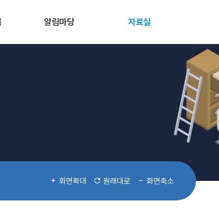
봄
알림마당
자료실
화면확대
원래대로
화면축소