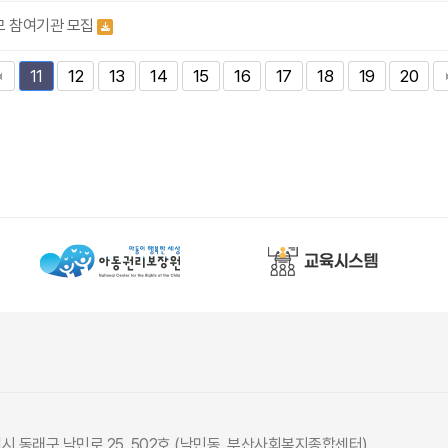
공모 참여기관 모집
12
13
14
15
16
17
18
19
20
11
광역시 동래구 낙민로 25, 502호 (낙민동, 부산사회복지종합센터)