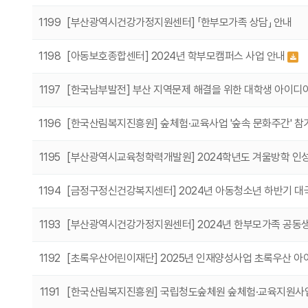
1199
[부산광역시건강가정지원센터] 「한부모가족 상담」 안내
1198
[아동보호종합센터] 2024년 학부모캠퍼스 사업 안내
1197
[한국남부발전] 부산 지역문제 해결을 위한 대학생 아이디
1196
[한국산림복지진흥원] 숲체험·교육사업 '숲속 문화주간' 참
1195
[부산광역시교육청학력개발원] 2024학년도 겨울방학 인성
1194
[금정구정신건강복지센터] 2024년 아동청소년 하반기 대국
1193
[부산광역시건강가정지원센터] 2024년 한부모가족 공동
1192
[초록우산어린이재단] 2025년 인재양성사업 초록우산 아
1191
[한국산림복지진흥원] 국립청도숲체원 숲체험·교육지원사업 