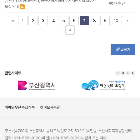
[부산건강가정지원센터] 공동생활가정형 주거지원사업 입주자
부산지원단
모집 안내
1
2
3
4
5
6
8
9
10
7
글쓰기
관련사이트
이메일무단수집거부
찾아오시는길
주소 : (47880) 부산광역시 동래구 낙민로 25, 502호 (낙민동, 부산사회복지종합센터)
전화 : 051-555-3020 (메인) / 051-555-3029 (나답게 크는 아이)