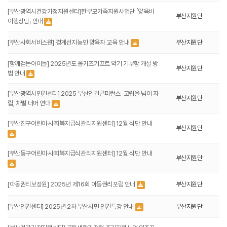
[부산광역시건강가정지원센터]한부모가족지원사업단 「양육비
부산지원단
이행상담」 안내
[부산사회서비스원] 경계선지능인 양육자 교육 안내
부산지원단
[함께걷는아이들] 2025년도 올키즈기프트 악기 기부함 개설 방
부산지원단
법 안내
[부산광역시인권센터] 2025 부산인권콘퍼런스-고립을 넘어 자
부산지원단
립, 차별 너머 연대
[부산진구어린이·사회복지급식관리지원센터] 12월 식단 안내
부산지원단
[부산동구어린이·사회복지급식관리지원센터] 12월 식단 안내
부산지원단
[아동권리보장원] 2025년 제16회 아동권리포럼 안내
부산지원단
[부산인권센터] 2025년 2차 부산시민 인권특강 안내
부산지원단