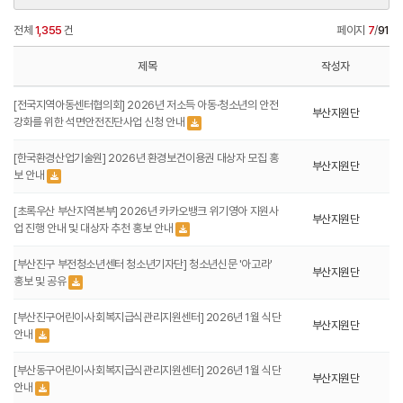
전체
1,355
건
페이지
7
/
91
제목
작성자
[전국지역아동센터협의회] 2026년 저소득 아동·청소년의 안전
부산지원단
강화를 위한 석면안전진단사업 신청 안내
[한국환경산업기술원] 2026년 환경보건이용권 대상자 모집 홍
부산지원단
보 안내
[초록우산 부산지역본부] 2026년 카카오뱅크 위기영아 지원사
부산지원단
업 진행 안내 및 대상자 추천 홍보 안내
[부산진구 부전청소년센터 청소년기자단] 청소년신문 '아고라'
부산지원단
홍보 및 공유
[부산진구어린이·사회복지급식관리지원센터] 2026년 1월 식단
부산지원단
안내
[부산동구어린이·사회복지급식관리지원센터] 2026년 1월 식단
부산지원단
안내