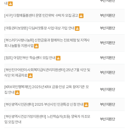
부산지원단
내
[서구] 다함께돌봄센터 운영 민간위탁 수탁자 모집 공고
부산지원단
[아동권리보장원] 디딤씨앗통장 사업 대상 가입 안내
부산지원단
[부스러기사랑나눔회] 신한금융과 함께하는 진로체험 및 지역사
부산지원단
회 나눔활동 지원사업
[점프] 아임인부산 학습센터 모집 안내
부산지원단
[부산진구어린이·사회복지급식관리지원센터] 25년 7월 식단 및
부산지원단
식단 외 제공자료
[KRX국민행복재단] 2025년 KRX 금융·인성 교육 참여기관 모
부산지원단
집 안내
[부산광역시인권센터] 2025 부산시민 인권특강 신청 안내
부산지원단
[부산광역시건강가정지원센터] 느린학습자(초등) 양육자 자조모
부산지원단
임 모집 안내