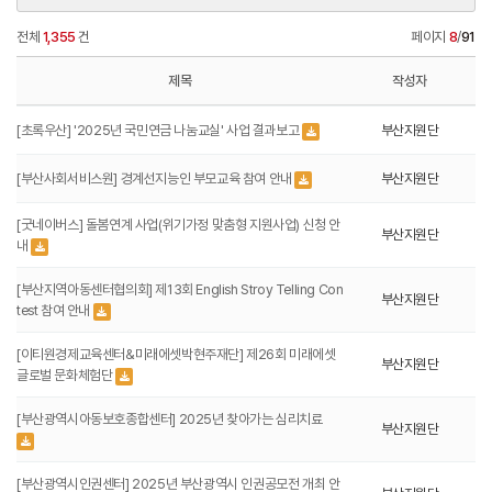
전체
1,355
건
페이지
8
/
91
제목
작성자
[초록우산] '2025년 국민연금 나눔교실' 사업 결과보고
부산지원단
[부산사회서비스원] 경계선지능인 부모교육 참여 안내
부산지원단
[굿네이버스] 돌봄연계 사업(위기가정 맞춤형 지원사업) 신청 안
부산지원단
내
[부산지역아동센터협의회] 제13회 English Stroy Telling Con
부산지원단
test 참여 안내
[이티원경제교육센터&미래에셋박현주재단] 제26회 미래에셋
부산지원단
글로벌 문화체험단
[부산광역시아동보호종합센터] 2025년 찾아가는 심리치료
부산지원단
[부산광역시인권센터] 2025년 부산광역시 인권공모전 개최 안