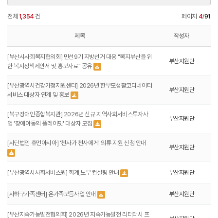
전체
1,354
건
페이지
4
/
91
제목
작성자
[부산시사회복지협의회] 민선9기 지방선거 대응 "복지부산을 위
부산지원단
한 복지정책제안서 및 홍보자료" 공유
[부산광역시건강가정지원센터] 2026년 한부모생활코디네이터
부산지원단
서비스 대상자 연계 및 홍보
[북구장애인종합복지관] 2026년 신규 지역사회서비스투자사
부산지원단
업 '장애아동의 플레이핏' 대상자 모집
[사단법인 휴먼아시아] '천사가 천사에게' 의류 지원 신청 안내
부산지원단
[부산광역시사회서비스원] 회계,노무 컨설팅 안내
부산지원단
[사하구가족센터] 온가족보듬사업 안내
부산지원단
[부산지속가능발전협의회] 2026년 지속가능발전 리터러시 프