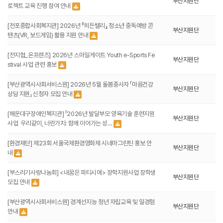
부산지원단
로젝트 교육 진행 참여 안내
[전포종합사회복지관] 2026년 『히든밸리』 청소년 중독예방 콘
부산지원단
텐츠(VR, 보드게임) 활용 지원 안내
[전지협_온프렌즈] 2026년 스마일게이트 Youth e-Sports Fe
부산지원단
stival 사업 관련 홍보
[부산광역시사회서비스원] 2026년 5월 돌봄종사자 「마음건강
부산지원단
상담 지원」 신청자 모집 안내
[해운대구장애인복지관] 「2026년 발달부모 양육기술 훈련지원
부산지원단
사업 ­ 우리같이, 너란가치: 함께 이어가는 성…
[환경재단] 제23회 서울국제환경영화제 시네마그린틴 홍보 안
부산지원단
내
[부스러기사랑나눔회] <내꿈은 파티시에> 장학지원사업 장학생
부산지원단
모집 안내
[부산광역시사회서비스원] 경계선지능 청년 자립교육 및 일경험
부산지원단
안내