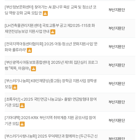
[부산정보문화센터] 찾아가는 AI 꿈나무 육성 교육 및 청소년 코
부산지원단
딩 역량 강화 교육 모집 안
[LH건축물관리지원센터] 국토교통부 공고 제2025-115호 화
부산지원단
재안전성능보강 지원사업 안내
[전국지역아동센터협의회] 2025 아동·청소년 문화지원사업 '문
부산지원단
화와 룰루라라'
[부산광역시아동보호종합센터] 2025년 제1회 집단심리 프로그
부산지원단
램 「똑똑, 마음아!」
[부스러기나눔회] KB인재양성(중고등) 장학금 지원사업 장학생
부산지원단
모집
[초록우산] <2025 국민연금 나눔교실> 출발! 연금탐험대 참여
부산지원단
기관 모집
[기아대책] 2025 KRX 부산지역 취약계층 지원 공모사업 참여
부산지원단
기관 모집
[부스러기사랑나눔회] 2025 우덕재단과 함께하는 [두근두근 신
부산지원단