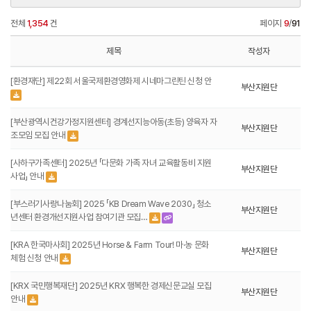
전체
1,354
건
페이지
9
/
91
제목
작성자
[환경재단] 제22회 서울국제환경영화제 시네마그린틴 신청 안
부산지원단
[부산광역시건강가정지원센터] 경계선지능아동(초등) 양육자 자
부산지원단
조모임 모집 안내
[사하구가족센터] 2025년 「다문화 가족 자녀 교육활동비 지원
부산지원단
사업」 안내
[부스러기사랑나눔회] 2025 「KB Dream Wave 2030」 청소
부산지원단
년센터 환경개선지원사업 참여기관 모집…
[KRA 한국마사회] 2025년 Horse & Farm Tour! 마·농 문화
부산지원단
체험 신청 안내
[KRX 국민행복재단] 2025년 KRX 행복한 경제신문교실 모집
부산지원단
안내