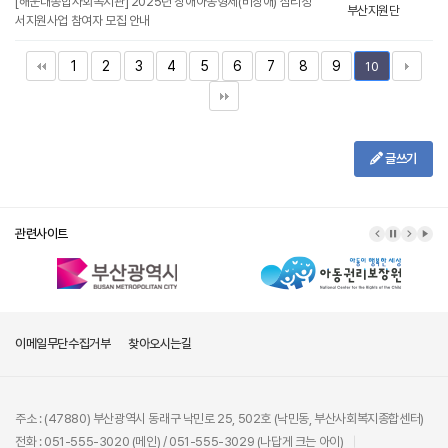
[해운대종합사회복지관] 2025년 장애아동형제(비장애) 심리정
부산지원단
서지원사업 참여자 모집 안내
1
2
3
4
5
6
7
8
9
10
글쓰기
관련사이트
이메일무단수집거부
찾아오시는길
주소 : (47880) 부산광역시 동래구 낙민로 25, 502호 (낙민동, 부산사회복지종합센터)
전화 : 051-555-3020 (메인) / 051-555-3029 (나답게 크는 아이)