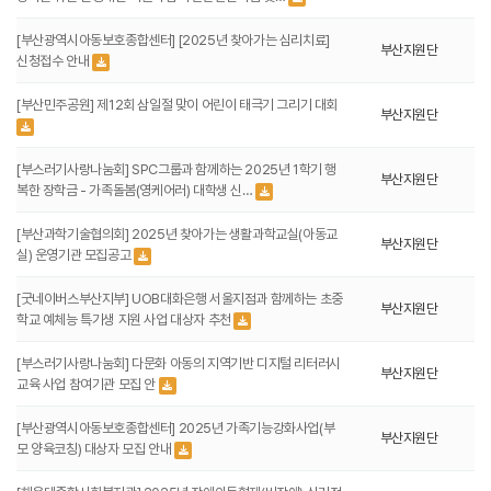
[부산광역시아동보호종합센터] [2025년 찾아가는 심리치료]
부산지원단
신청접수 안내
[부산민주공원] 제12회 삼일절 맞이 어린이 태극기 그리기 대회
부산지원단
[부스러기사랑나눔회] SPC그룹과 함께하는 2025년 1학기 행
부산지원단
복한 장학금 - 가족돌봄(영케어러) 대학생 신…
[부산과학기술협의회] 2025년 찾아가는 생활과학교실(아동교
부산지원단
실) 운영기관 모집공고
[굿네이버스부산지부] UOB대화은행 서울지점과 함께하는 초중
부산지원단
학교 예체능 특기생 지원 사업 대상자 추천
[부스러기사랑나눔회] 다문화 아동의 지역기반 디지털 리터러시
부산지원단
교육 사업 참여기관 모집 안
[부산광역시아동보호종합센터] 2025년 가족기능강화사업(부
부산지원단
모 양육코칭) 대상자 모집 안내