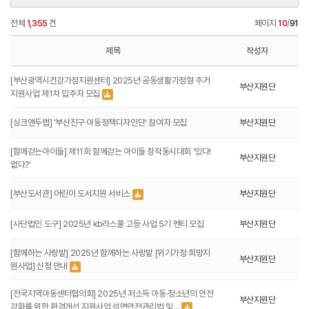
전체
1,355
건
페이지
10
/
91
제목
작성자
[부산광역시건강가정지원센터] 2025년 공동생활가정형 주거
부산지원단
지원사업 제1차 입주자 모집
[싱크앤두랩] '부산진구 아동정책디자인단' 참여자 모집
부산지원단
[함께걷는아이들] 제11회 함께걷는 아이들 창작동시대회 '있다!
부산지원단
없다?'
[부산도서관] 어린이 도서지원 서비스
부산지원단
[사단법인 도구] 2025년 kb라스쿨 고등 사업 5기 멘티 모집
부산지원단
[함께하는 사랑밭] 2025년 함께하는 사랑밭 [위기가정 희망지
부산지원단
원사업] 신청 안내
[전국지역아동센터협의회] 2025년 저소득 아동·청소년의 안전
부산지원단
강화를 위한 환경개선 지원사업 석면안전관리법 및…