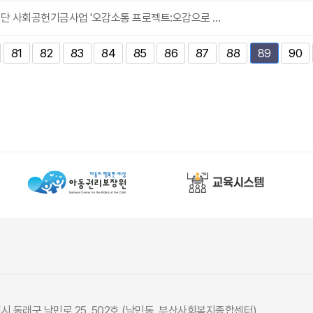
재단 사회공헌기금사업 '오감소통 프로젝트:오감으로 …
끝
81
82
83
84
85
86
87
88
90
89
광역시 동래구 낙민로 25, 502호 (낙민동, 부산사회복지종합센터)