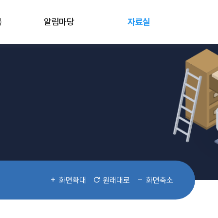
봄
알림마당
자료실
화면확대
원래대로
화면축소