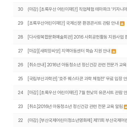
30
(마감) [초록우산 어린이재단] 직업체험 테마파크 '키자니아(K
29
[초록우산어린이재단] 국제신문 환경콘서트 관람 안내
28
[다사랑복합문화예술회관] 2016 사회공헌활동 지원사업 
27
[마감][새희망씨앗] 지역아동센터 학습 지원 안내
26
[취소안내] 2016년 아동청소년 정신건강 관련 전문가 교
25
[국립부산과학관] '호주 퀘스타콘 과학 체험전' 무료 입장 
24
[마감] [초록우산 어린이재단] 7월 한낮의 유콘서트 관람 
23
[취소]2016년 아동청소년 정신건강 관련 전문 교육 알림
22
(마감) [부산국제어린이청소년영화제] 제11회 부산국제어