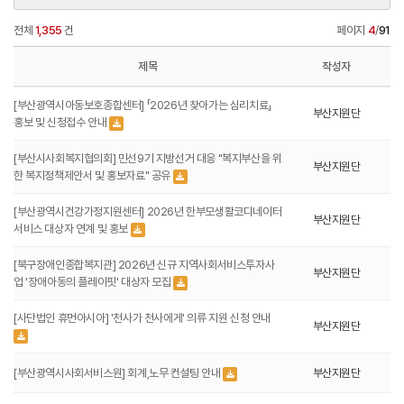
전체
1,355
건
페이지
4
/
91
제목
작성자
[부산광역시아동보호종합센터] 「2026년 찾아가는 심리치료」
부산지원단
홍보 및 신청접수 안내
[부산시사회복지협의회] 민선9기 지방선거 대응 "복지부산을 위
부산지원단
한 복지정책제안서 및 홍보자료" 공유
[부산광역시건강가정지원센터] 2026년 한부모생활코디네이터
부산지원단
서비스 대상자 연계 및 홍보
[북구장애인종합복지관] 2026년 신규 지역사회서비스투자사
부산지원단
업 '장애아동의 플레이핏' 대상자 모집
[사단법인 휴먼아시아] '천사가 천사에게' 의류 지원 신청 안내
부산지원단
[부산광역시사회서비스원] 회계,노무 컨설팅 안내
부산지원단