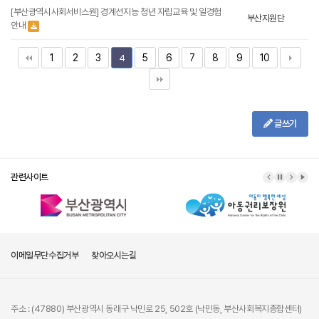
[부산광역시사회서비스원] 경계선지능 청년 자립교육 및 일경험
부산지원단
안내
1
2
3
5
6
7
8
9
10
4
글쓰기
관련사이트
이메일무단수집거부
찾아오시는길
주소 : (47880) 부산광역시 동래구 낙민로 25, 502호 (낙민동, 부산사회복지종합센터)