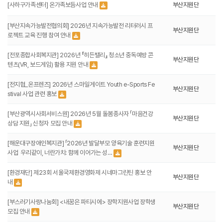
[사하구가족센터] 온가족보듬사업 안내
부산지원단
[부산지속가능발전협의회] 2026년 지속가능발전 리터러시 프
부산지원단
로젝트 교육 진행 참여 안내
[전포종합사회복지관] 2026년 『히든밸리』 청소년 중독예방 콘
부산지원단
텐츠(VR, 보드게임) 활용 지원 안내
[전지협_온프렌즈] 2026년 스마일게이트 Youth e-Sports Fe
부산지원단
stival 사업 관련 홍보
[부산광역시사회서비스원] 2026년 5월 돌봄종사자 「마음건강
부산지원단
상담 지원」 신청자 모집 안내
[해운대구장애인복지관] 「2026년 발달부모 양육기술 훈련지원
부산지원단
사업 ­ 우리같이, 너란가치: 함께 이어가는 성…
[환경재단] 제23회 서울국제환경영화제 시네마그린틴 홍보 안
부산지원단
내
[부스러기사랑나눔회] <내꿈은 파티시에> 장학지원사업 장학생
부산지원단
모집 안내